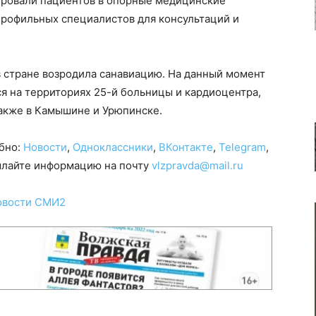
уировали пациентов в опорные медицинские
профильных специалистов для консультаций и
в стране возродила санавиацию. На данный момент
я на территориях 25-й больницы и кардиоцентра,
также в Камышине и Урюпинске.
обно:
Новости
,
Одноклассники
,
ВКонтакте
,
Telegram
,
сылайте информацию на почту
vlzpravda@mail.ru
овости СМИ2