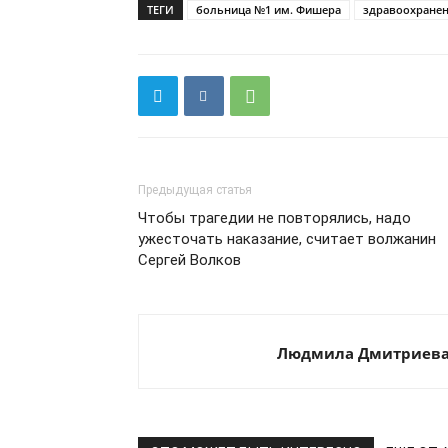
ТЕГИ
больница №1 им. Фишера
здравоохране
Предыдущая статья
Чтобы трагедии не повторялись, надо
ужесточать наказание, считает волжанин
Сергей Волков
Людмила Дмитриев