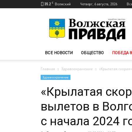
C
35.2
Волжский
Четверг, 6 августа, 2026
Вс
Новости
Волжского
—
Волжская
правда
ВСЕ НОВОСТИ
ОБЩЕСТВО
ПОБЕДА 8
Главная
Здравоохранение
«Крылатая скорая»
Здравоохранение
«Крылатая скор
вылетов в Волг
с начала 2024 г