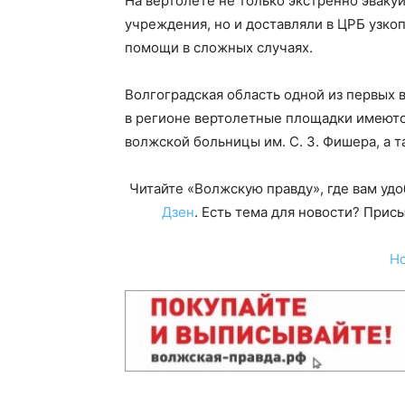
На вертолете не только экстренно эвак
учреждения, но и доставляли в ЦРБ узко
помощи в сложных случаях.
Волгоградская область одной из первых 
в регионе вертолетные площадки имеютс
волжской больницы им. С. З. Фишера, а 
Читайте «Волжскую правду», где вам уд
Дзен
. Есть тема для новости? При
Н