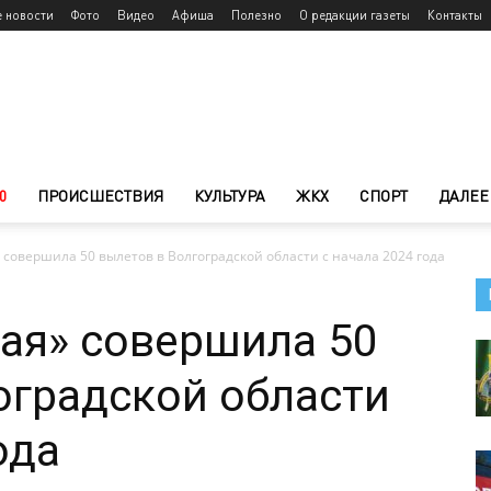
е новости
Фото
Видео
Афиша
Полезно
О редакции газеты
Контакты
0
ПРОИСШЕСТВИЯ
КУЛЬТУРА
ЖКХ
СПОРТ
ДАЛЕЕ
 совершила 50 вылетов в Волгоградской области с начала 2024 года
ая» совершила 50
оградской области
ода