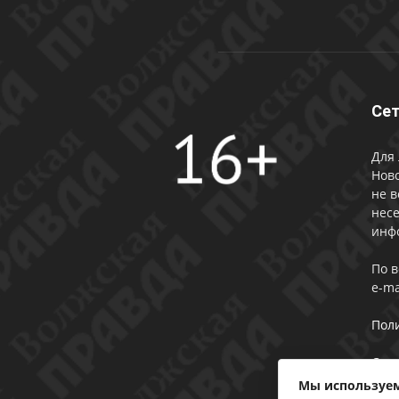
Сет
Для 
Ново
не в
несе
инф
По 
e-ma
Пол
Сог
Мы используем