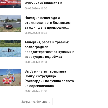
мужчина обвиняется в...
06.08.2026 в 16:30
Наезд на пешехода и
столкновение: в Волжском
за один день произошло...
06.08.2026 в 15:32
Аллергия, рвота и травмы:
волгоградцев
предостерегают от купания в
«цветущих» водоёмах
06.08.2026 в 14:31
За 53 минуты переплыла
Волгу: сотрудница
Росгвардии получила золото
на соревнованиях...
06.08.2026 в 13:33
Загрузить больше