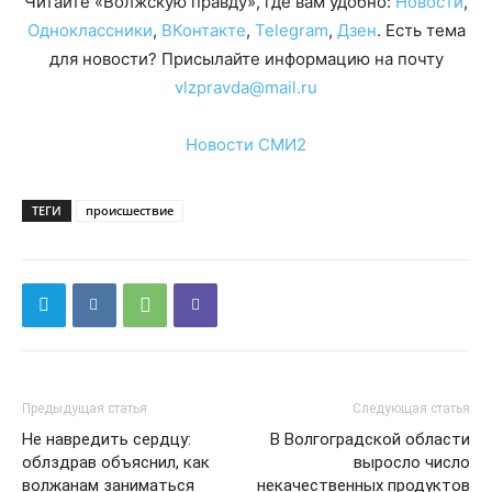
Читайте «Волжскую правду», где вам удобно:
Новости
,
Одноклассники
,
ВКонтакте
,
Telegram
,
Дзен
. Есть тема
для новости? Присылайте информацию на почту
vlzpravda@mail.ru
Новости СМИ2
ТЕГИ
происшествие
Предыдущая статья
Следующая статья
Не навредить сердцу:
В Волгоградской области
облздрав объяснил, как
выросло число
волжанам заниматься
некачественных продуктов