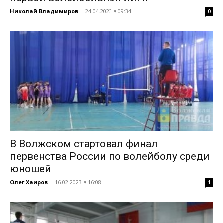
Николай Владимиров
-
24.04.2023 в 09:34
0
В Волжском стартовал финал
первенства России по волейболу среди
юношей
Олег Хаиров
-
16.02.2023 в 16:08
1