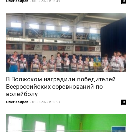
Олег Хаиров
-
06.12.2022 в 18:43
0
В Волжском наградили победителей
Всероссийских соревнований по
волейболу
Олег Хаиров
-
01.06.2022 в 10:53
0