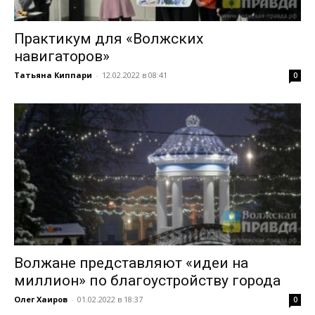
Практикум для «Волжских
навигаторов»
Татьяна Киппари
-
12.02.2022 в 08:41
0
Волжане представляют «идеи на
миллион» по благоустройству города
Олег Хаиров
-
01.02.2022 в 18:37
0