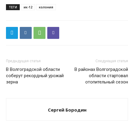
ТЕГИ
ик-12
колония
Предыдущая статья
Следующая статья
В Волгоградской области
В районах Волгоградской
соберут рекордный урожай
области стартовал
зерна
отопительный сезон
Сергей Бородин