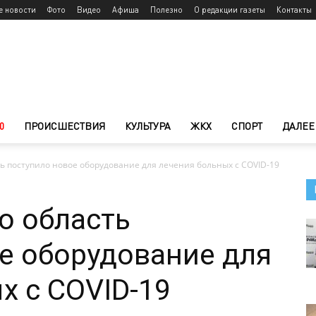
е новости
Фото
Видео
Афиша
Полезно
О редакции газеты
Контакты
0
ПРОИСШЕСТВИЯ
КУЛЬТУРА
ЖКХ
СПОРТ
ДАЛЕЕ
ть поступило новое оборудование для лечения больных с COVID-19
ю область
е оборудование для
х с COVID-19