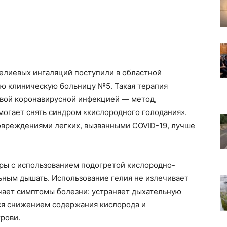
гелиевых ингаляций поступили в областной
ую клиническую больницу №5. Такая терапия
овой коронавирусной инфекцией — метод,
огает снять синдром «кислородного голодания».
вреждениями легких, вызванными COVID-19, лучше
ры с использованием подогретой кислородно-
ьным дышать. Использование гелия не излечивает
чает симптомы болезни: устраняет дыхательную
ся снижением содержания кислорода и
рови.