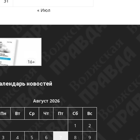
31
« Июл
алендарь новостей
Август 2026
Пн
Вт
Ср
Чт
Пт
Сб
Вс
1
2
3
4
5
6
7
8
9