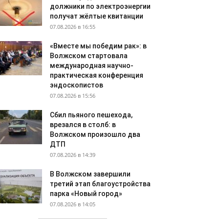
должники по электроэнергии
получат жёлтые квитанции
07.08.2026 в 16:55
«Вместе мы победим рак»: в
Волжском стартовала
международная научно-
практическая конференция
эндоскопистов
07.08.2026 в 15:56
Сбил пьяного пешехода,
врезался в столб: в
Волжском произошло два
ДТП
07.08.2026 в 14:39
В Волжском завершили
третий этап благоустройства
парка «Новый город»
07.08.2026 в 14:05