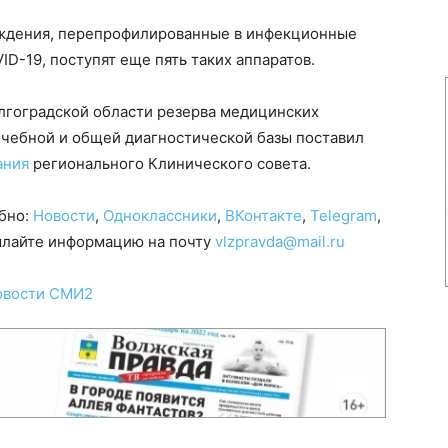
ждения, перепрофилированные в инфекционные
D-19, поступят еще пять таких аппаратов.
лгоградской области резерва медицинских
чебной и общей диагностической базы поставил
ания
регионального Клинического совета.
обно:
Новости
,
Одноклассники
,
ВКонтакте
,
Telegram
,
сылайте информацию на почту
vlzpravda@mail.ru
овости СМИ2