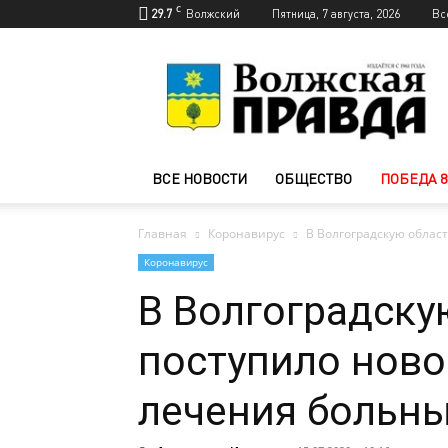
C
29.7
Волжский
Пятница, 7 августа, 2026
Вс
Новости
Волжского
—
Волжская
правда
ВСЕ НОВОСТИ
ОБЩЕСТВО
ПОБЕДА 8
Главная
Коронавирус
В Волгоградскую облас
Коронавирус
В Волгоградску
поступило ново
лечения больны