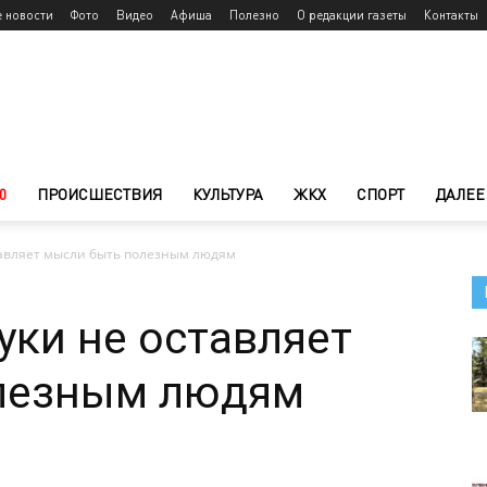
е новости
Фото
Видео
Афиша
Полезно
О редакции газеты
Контакты
0
ПРОИСШЕСТВИЯ
КУЛЬТУРА
ЖКХ
СПОРТ
ДАЛЕЕ
тавляет мысли быть полезным людям
уки не оставляет
лезным людям