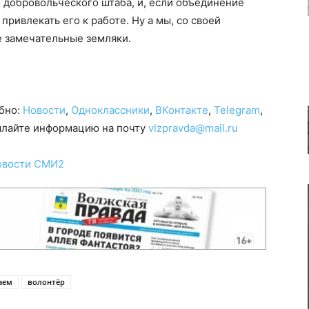
 добровольческого штаба, и, если объединение
привлекать его к работе. Ну а мы, со своей
ие замечательные земляки.
обно:
Новости
,
Одноклассники
,
ВКонтакте
,
Telegram
,
сылайте информацию на почту
vlzpravda@mail.ru
овости СМИ2
аем
волонтёр