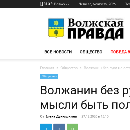
C
31.3
Волжский
Четверг, 6 августа, 2026
Вс
Новости
Волжского
—
Волжская
правда
ВСЕ НОВОСТИ
ОБЩЕСТВО
ПОБЕДА 8
Главная
Общество
Волжанин без руки не ос
Общество
Волжанин без р
мысли быть по
От
Елена Дунюшкина
-
27.12.2020 в 15:15