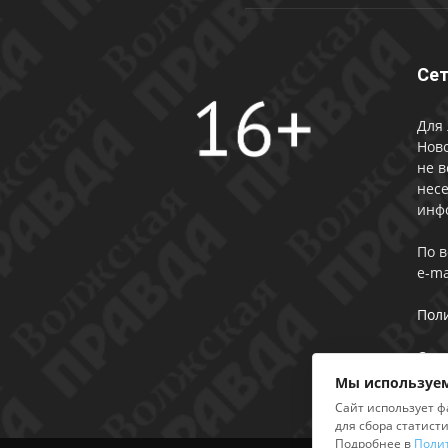
Сет
Для 
Ново
не в
несе
инф
По 
e-ma
Пол
Сог
Мы используем
Сайт использует ф
для сбора статист
Подробнее в
Поли