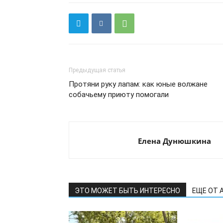
Предыдущая статья
Протяни руку лапам: как юные волжане
собачьему приюту помогали
Елена Дунюшкина
ЭТО МОЖЕТ БЫТЬ ИНТЕРЕСНО
ЕЩЕ ОТ 