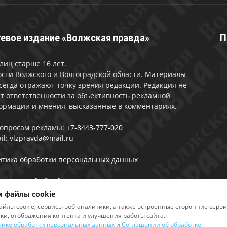
евое издание «Волжская правда»
П
лиц старше 16 лет.
сти Волжского и Волгоградской области. Материалы
сегда отражают точку зрения редакции. Редакция не
т ответственности за объективность рекламной
ормации и мнения, высказанные в комментариях.
вопросам рекламы:
+7-8443-777-020
il:
vlzpravda@mail.ru
итика обработки персональных данных
лашении об обработке персональных данных
 файлы cookie
айлы cookie, сервисы веб-аналитики, а также встроенные сторонние серв
ики, отображения контента и улучшения работы сайта.
тике обработки персональных данных
и
Соглашении об обработке