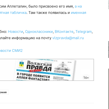
ксим Аплеталин, было присвоено его имя,
а на
ятная табличка
. Там также появилась и
именная
обно:
Новости
,
Одноклассники
,
ВКонтакте
,
Telegram
,
сылайте информацию на почту
vlzpravda@mail.ru
овости СМИ2
рмия