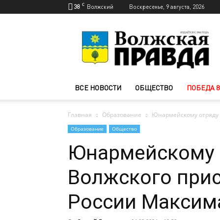
C
38
Волжский
Воскресенье, 9 августа, 2026
Новости
Волжского
—
Волжская
правда
ВСЕ НОВОСТИ
ОБЩЕСТВО
ПОБЕДА 8
Главная
Образование
Юнармейскому отряду 
Образование
Общество
Юнармейскому 
Волжского прис
России Максим