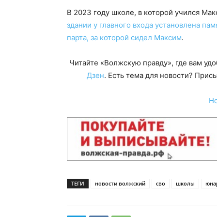
В 2023 году школе, в которой учился Ма
здании у главного входа установлена пам
парта, за которой сидел Максим
.
Читайте «Волжскую правду», где вам уд
Дзен
. Есть тема для новости? При
Н
ТЕГИ
новости волжский
сво
школы
юна