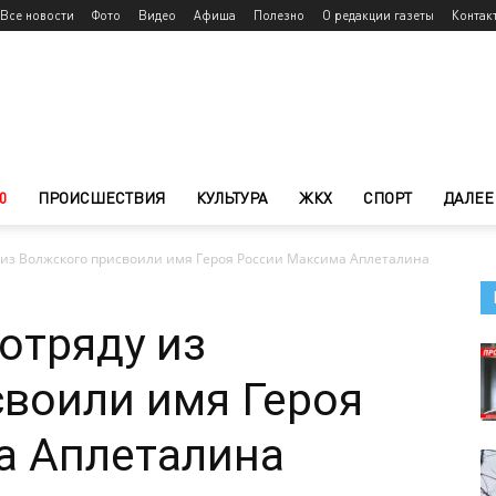
Все новости
Фото
Видео
Афиша
Полезно
О редакции газеты
Контак
0
ПРОИСШЕСТВИЯ
КУЛЬТУРА
ЖКХ
СПОРТ
ДАЛЕЕ
из Волжского присвоили имя Героя России Максима Аплеталина
отряду из
воили имя Героя
а Аплеталина