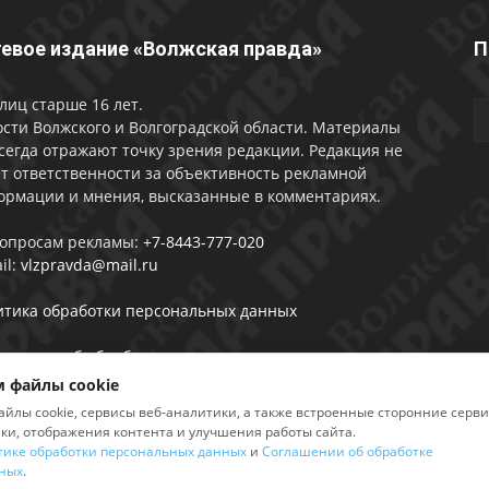
евое издание «Волжская правда»
П
лиц старше 16 лет.
сти Волжского и Волгоградской области. Материалы
сегда отражают точку зрения редакции. Редакция не
т ответственности за объективность рекламной
ормации и мнения, высказанные в комментариях.
вопросам рекламы:
+7-8443-777-020
il:
vlzpravda@mail.ru
итика обработки персональных данных
лашении об обработке персональных данных
 файлы cookie
айлы cookie, сервисы веб-аналитики, а также встроенные сторонние серв
ики, отображения контента и улучшения работы сайта.
тике обработки персональных данных
и
Соглашении об обработке
2026
ных
.