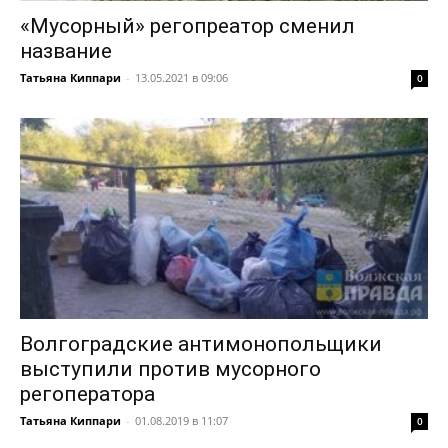
«Мусорный» регопреатор сменил
название
Татьяна Киппари
-
13.05.2021 в 09:06
0
Волгоградские антимонопольщики
выступили против мусорного
регоператора
Татьяна Киппари
-
01.08.2019 в 11:07
0