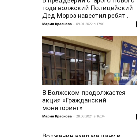
В преддверии старого Нового
года волжский Полицейский
Дед Мороз навестил ребят...
Мария Краснова
-
09.01.2022 в 17:01
В Волжском продолжается
акция «Гражданский
мониторинг»
Мария Краснова
-
28.08.2021 в 16:34
Волжанин взял машину в