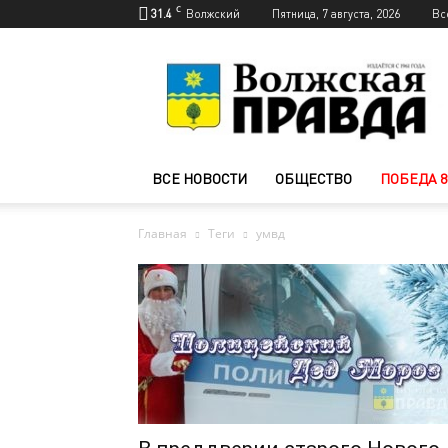
C
31.4
Волжский
Пятница, 7 августа, 2026
Вс
Новости
Волжского
—
Волжская
правда
ВСЕ НОВОСТИ
ОБЩЕСТВО
ПОБЕДА 8
Главная
Теги
умвд