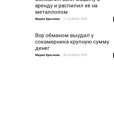
аренду и распилил её на
металлолом
Мария Краснова
-
11.12.2019 в 13:59
Вор обманом выудил у
сокамерника крупную сумму
денег
Мария Краснова
-
29.10.2019 в 15:07