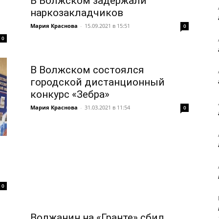
В Волжском задержали
наркозакладчиков
Мария Краснова
-
15.09.2021 в 15:51
0
0
В Волжском состоялся
городской дистанционный
конкурс «Зебра»
Мария Краснова
-
31.03.2021 в 11:54
0
0
Волжанин на «Гранте» сбил