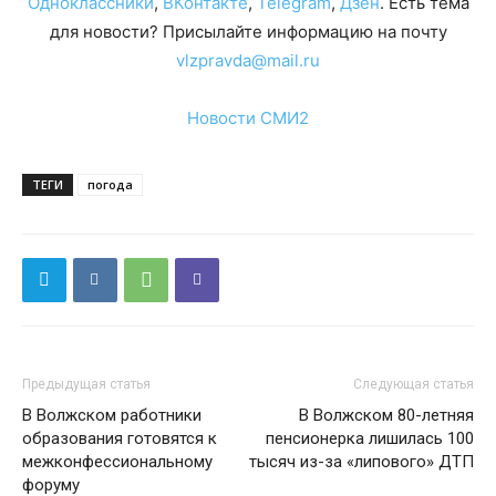
Одноклассники
,
ВКонтакте
,
Telegram
,
Дзен
. Есть тема
для новости? Присылайте информацию на почту
vlzpravda@mail.ru
Новости СМИ2
ТЕГИ
погода
Предыдущая статья
Следующая статья
В Волжском работники
В Волжском 80-летняя
образования готовятся к
пенсионерка лишилась 100
межконфессиональному
тысяч из-за «липового» ДТП
форуму