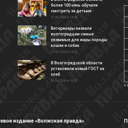
более 100 нянь обучили
смотреть за детьми
21.06.2026 в 14:05
Ветеринары назвали
волгоградцам самые
уязвимые для жары породы
кошек и собак
21.05.2026 в 14:27
В Волгоградской области
установили новый ГОСТ на
хлеб
01.04.2026 в 16:23
«
евое издание «Волжская правда»
П