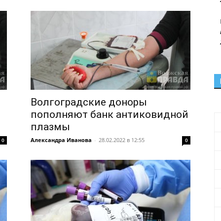
Волгоградские доноры
пополняют банк антиковидной
плазмы
Александра Иванова
-
28.02.2022 в 12:55
0
0