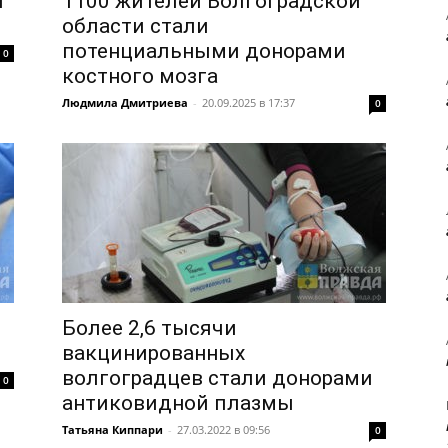
т
1100 жителей Волгоградской
области стали
потенциальными донорами
0
костного мозга
Людмила Дмитриева
-
20.09.2025 в 17:37
0
Более 2,6 тысячи
вакцинированных
волгоградцев стали донорами
0
антиковидной плазмы
Татьяна Киппари
-
27.03.2022 в 09:56
0