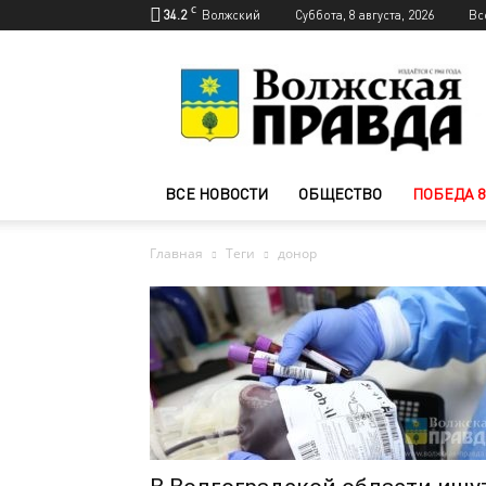
C
34.2
Волжский
Суббота, 8 августа, 2026
Вс
Новости
Волжского
—
Волжская
правда
ВСЕ НОВОСТИ
ОБЩЕСТВО
ПОБЕДА 8
Главная
Теги
донор