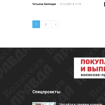
Татьяна Киппари
-
12.12.2021 в 11:10
1
2
Спецпроекты
Читайте в свежем номере