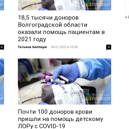
18,5 тысячи доноров
«
Волгоградской области
оказали помощь пациентам в
2021 году
Татьяна Киппари
-
04.01.2022 в 10:06
0
0
Почти 100 доноров крови
пришли на помощь детскому
ЛОРу с COVID-19