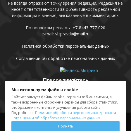
не всегда отражают точку зрения редакции. Редакция не
несет ответственности за объективность рекламной
информации и мнения, высказанные в комментариях.
По вопросам рекламы:
+7-8443-777-020
e-mail:
vlzpravda@mail.ru
Политика обработки персональных данных
Соглашении об обработке персональных данных
Присоединяйтесь
Мы используем файлы cookie
Сайт использует файлы cookie, сервисы веб-аналитики, а
также встроенные сторонние сервисы для сбора статистики,
отображения контента и улучшения работы сайта.
Подробнее в
Политике обработки персональных данных
и
Соглашении об обработке персональных данных
.
Выходные данные
Sing in
Принять
© АМУ «Редакция газеты «Волжская правда», 2012-2026