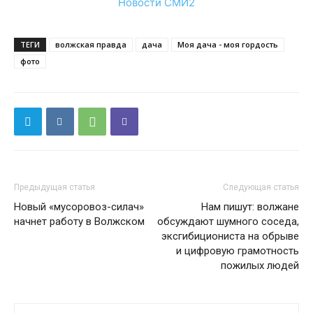
Новости СМИ2
ТЕГИ
волжская правда
дача
Моя дача - моя гордость
фото
Предыдущая статья
Следующая статья
Новый «мусоровоз-силач»
Нам пишут: волжане
начнет работу в Волжском
обсуждают шумного соседа,
эксгибициониста на обрыве
и цифровую грамотность
пожилых людей